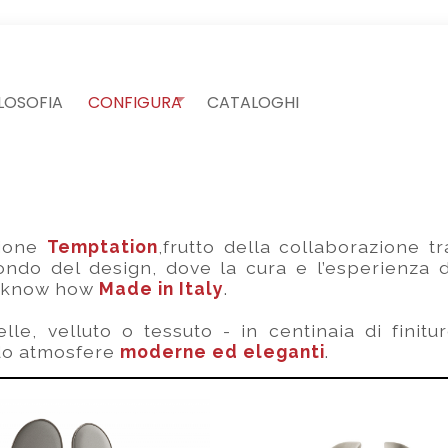
ILOSOFIA
CONFIGURA
CATALOGHI
zione
Temptation
,frutto della collaborazione 
ndo del design, dove la cura e l’esperienza dei
il know how
Made in Italy
.
lle, velluto o tessuto - in centinaia di finit
do atmosfere
moderne ed eleganti
.