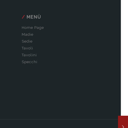
MENÙ
Home Page
Madie
Sedie
Tavoli
Tavolini
Specchi