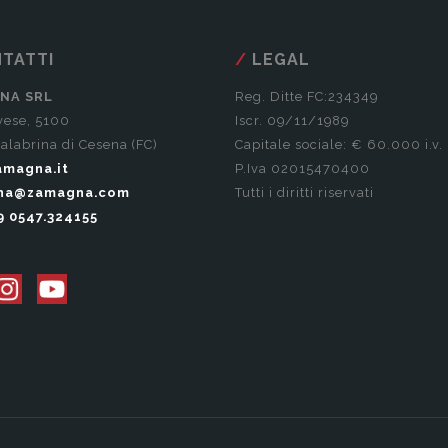
TATTI
LEGAL
NA SRL
Reg. Ditte FC:234349
vese, 5100
Iscr. 09/11/1989
alabrina di Cesena (FC)
Capitale sociale: € 60.000 i.v.
magna.it
P.Iva 02015470400
na@zamagna.com
Tutti i diritti riservati
9 0547.324155