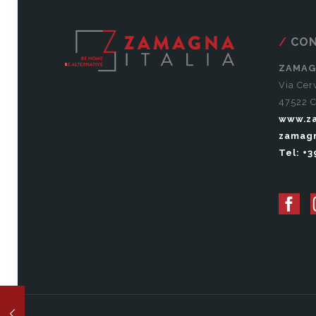
CON
ZAMAG
Via Cer
47522 C
www.za
zamag
Tel: +3